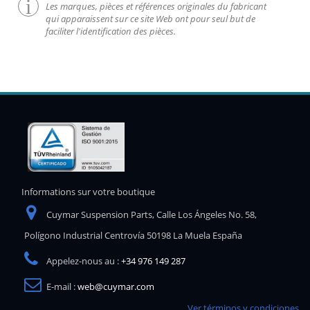
Les marques, pièces et références originales du fabricant
qui apparaissent sur ce site Web ont pour seul but de
faciliter l'identification des pièces.
Informations sur votre boutique
Cuymar Suspension Parts, Calle Los Ángeles No. 58,
Polígono Industrial Centrovía 50198 La Muela España
Appelez-nous au :
+34 976 149 287
E-mail :
web@cuymar.com
Ver términos y condiciones