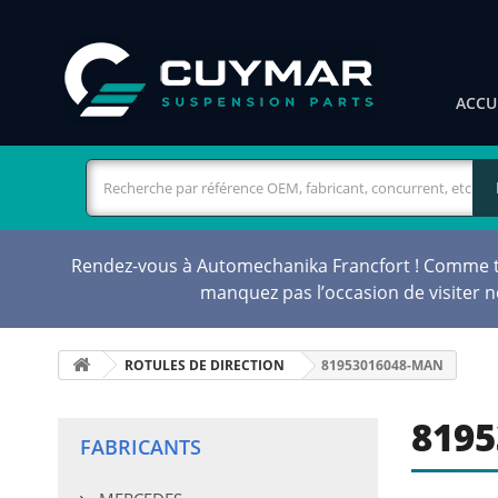
ACCU
Rendez-vous à Automechanika Francfort ! Comme tou
manquez pas l’occasion de visiter 
ROTULES DE DIRECTION
81953016048-MAN
8195
FABRICANTS