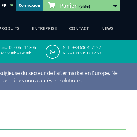
Panier
FR
Connexion
(vide)
PRODUITS
ENTREPRISE
CONTACT
NEWS
na: 09:00h - 14:30h
Nº1 - +34 636 427 247
e: 15:30h - 19:00h
Nº2 - +34 635 601 460
tigieuse du secteur de l’aftermarket en Europe. Ne
 dernières nouveautés et solutions.