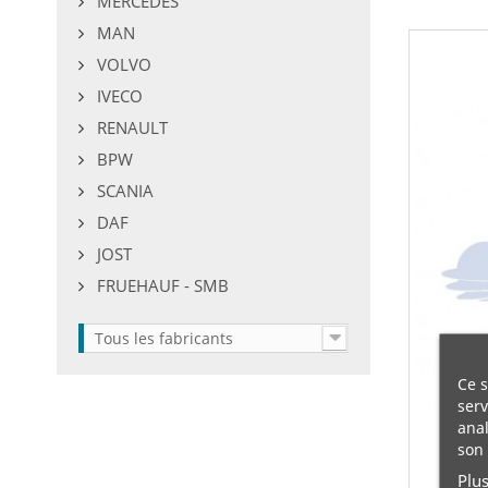
MERCEDES
MAN
VOLVO
IVECO
RENAULT
BPW
SCANIA
DAF
JOST
FRUEHAUF - SMB
Tous les fabricants
Ce s
serv
anal
son 
Plu