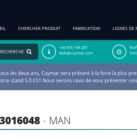
EIL
CHERCHER PRODUIT
FABRICATION
LIGNES DE 
+34 976 149 287
Maña
RECHERCHE
web@cuymar.com
Tard
s les deux ans, Cuymar sera présent à la foire la plus pres
notre stand 5.0 C51.Nous serons ravis de vous présenter nos
3016048
- MAN