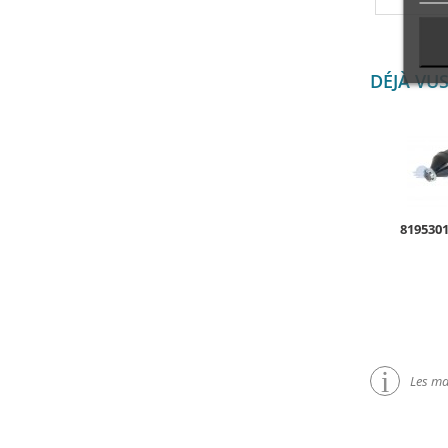
DÉJÀ VU
819530
Les mar