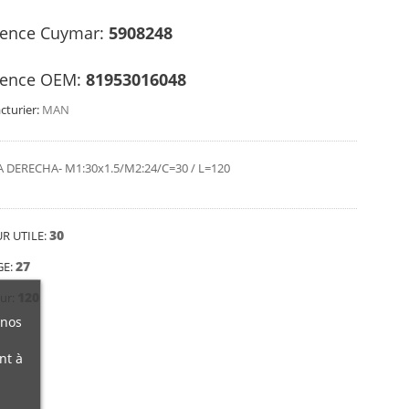
rence Cuymar:
5908248
rence OEM:
81953016048
turier:
MAN
 DERECHA- M1:30x1.5/M2:24/C=30 / L=120
30
R UTILE:
27
GE:
120
ur:
 nos
nt à