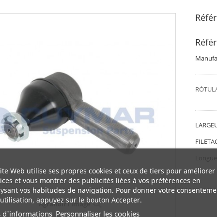
Réfé
Réfé
Manufac
RÓTULA
LARGEU
FILETA
Longue
ite Web utilise ses propres cookies et ceux de tiers pour améliorer
ices et vous montrer des publicités liées à vos préférences en
ysant vos habitudes de navigation. Pour donner votre consenteme
utilisation, appuyez sur le bouton Accepter.
Agrandir l'image
s d'informations
Personnaliser les cookies