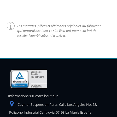
Les marques, pièces et références originales du fabricant
qui apparaissent sur ce site Web ont pour seul but de
faciliter l'identification des pièces.
Informations sur votre boutique
Cuymar Suspension Parts, Calle Los Ángeles No. 58,
Polígono Industrial Centrovía 50198 La Muela España