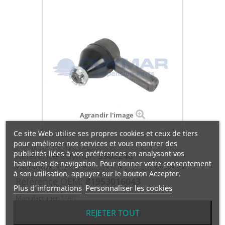
Agrandir l'image
Ce site Web utilise ses propres cookies et ceux de tiers
pour améliorer nos services et vous montrer des
publicités liées à vos préférences en analysant vos
Référence Cuymar:
5908248
habitudes de navigation. Pour donner votre consentement
à son utilisation, appuyez sur le bouton Accepter.
Référence OEM:
81953016043
Plus d'informations
Personnaliser les cookies
Manufacturier:
MAN
REJETER TOUT