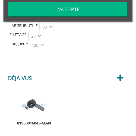
RÓTULA DERECHA- M1:30x1.5/M2:24/C=30 / L=120
J'ACCEPTE
LARGEUR UTILE:
FILETAGE:
Longueur:
DÉJÀ VUS
81953016043-MAN