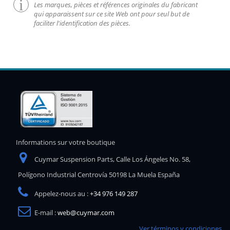
Les marques, pièces et références originales du fabricant
qui apparaissent sur ce site Web ont pour seul but de
faciliter l'identification des pièces.
Informations sur votre boutique
Cuymar Suspension Parts, Calle Los Ángeles No. 58,
Polígono Industrial Centrovía 50198 La Muela España
Appelez-nous au :
+34 976 149 287
E-mail :
web@cuymar.com
Ver términos y condiciones