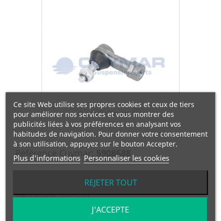
Ce site Web utilise ses propres cookies et ceux de tiers
Agrandir l'image
pour améliorer nos services et vous montrer des
publicités liées à vos préférences en analysant vos
habitudes de navigation. Pour donner votre consentement
à son utilisation, appuyez sur le bouton Accepter.
Référence Cuymar:
5908688
Plus d'informations
Personnaliser les cookies
Référence OEM:
81953016171
REJETER TOUT
Manufacturier:
NEOPLAN
J'ACCEPTE