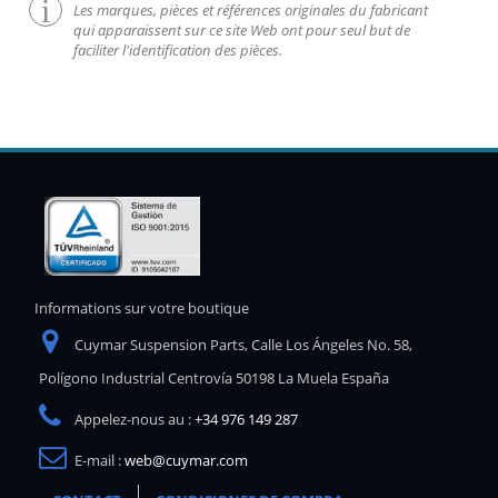
Les marques, pièces et références originales du fabricant
qui apparaissent sur ce site Web ont pour seul but de
faciliter l'identification des pièces.
Informations sur votre boutique
Cuymar Suspension Parts, Calle Los Ángeles No. 58,
Polígono Industrial Centrovía 50198 La Muela España
Appelez-nous au :
+34 976 149 287
E-mail :
web@cuymar.com