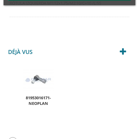
RÓTULA IZQUIERDA M1:12x1,75/M2:10/C=10 /L:55
DÉJÀ VUS
81953016171-
NEOPLAN