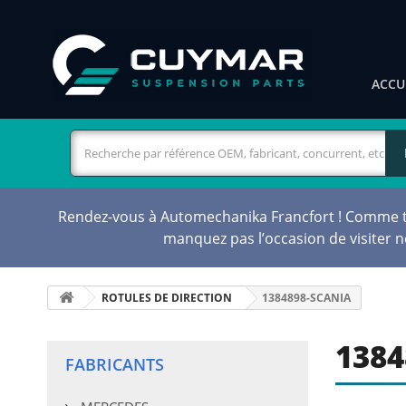
ACCU
Rendez-vous à Automechanika Francfort ! Comme tou
manquez pas l’occasion de visiter 
ROTULES DE DIRECTION
1384898-SCANIA
1384
FABRICANTS