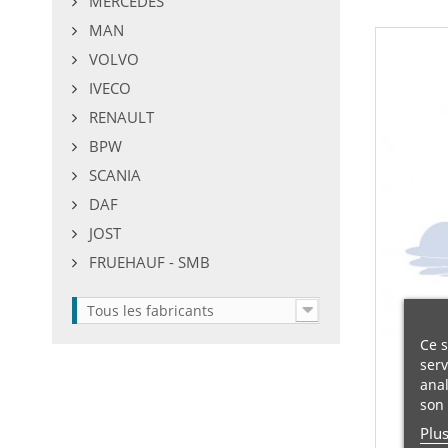
MERCEDES
MAN
VOLVO
IVECO
RENAULT
BPW
SCANIA
DAF
JOST
FRUEHAUF - SMB
Tous les fabricants
Ce s
serv
anal
son 
Plu