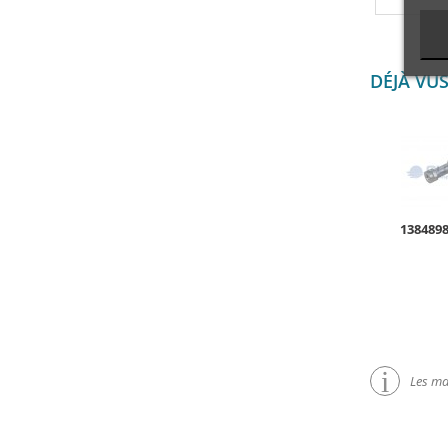
DÉJÀ VU
138489
Les mar