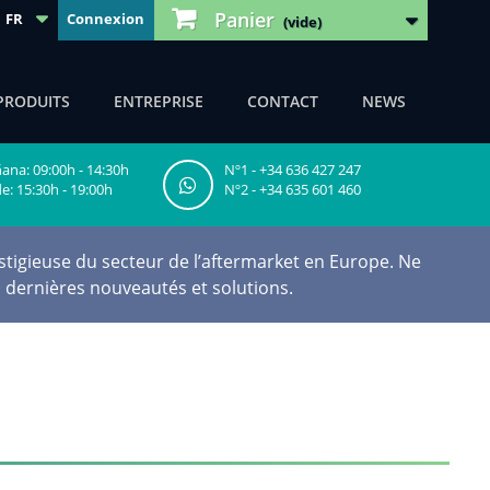
Panier
FR
Connexion
(vide)
PRODUITS
ENTREPRISE
CONTACT
NEWS
na: 09:00h - 14:30h
Nº1 - +34 636 427 247
e: 15:30h - 19:00h
Nº2 - +34 635 601 460
tigieuse du secteur de l’aftermarket en Europe. Ne
 dernières nouveautés et solutions.