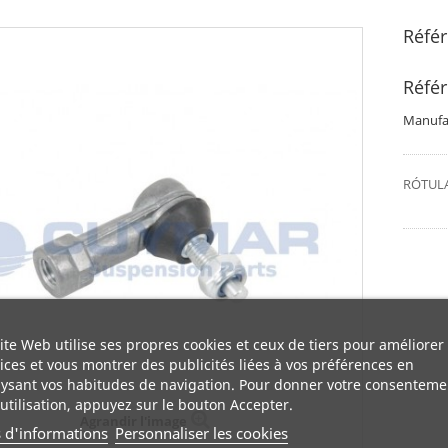
Réfé
Réfé
Manufac
RÓTULA
ite Web utilise ses propres cookies et ceux de tiers pour améliorer
ices et vous montrer des publicités liées à vos préférences en
ysant vos habitudes de navigation. Pour donner votre consenteme
utilisation, appuyez sur le bouton Accepter.
Agrandir l'image
s d'informations
Personnaliser les cookies