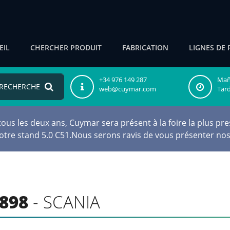
EIL
CHERCHER PRODUIT
FABRICATION
LIGNES DE 
+34 976 149 287
Maña
RECHERCHE
web@cuymar.com
Tard
s les deux ans, Cuymar sera présent à la foire la plus pres
notre stand 5.0 C51.Nous serons ravis de vous présenter nos
898
- SCANIA