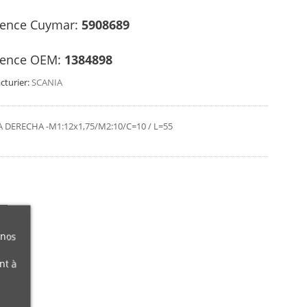
rence Cuymar:
5908689
rence OEM:
1384898
turier:
SCANIA
 DERECHA -M1:12x1,75/M2:10/C=10 / L=55
 nos
nt à