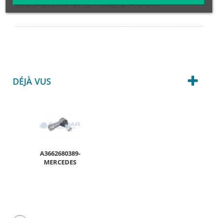
RÓTULA DERECHA -M1:12x1,75/M2:10/C=10 / L=55
DÉJÀ VUS
A3662680389-
MERCEDES