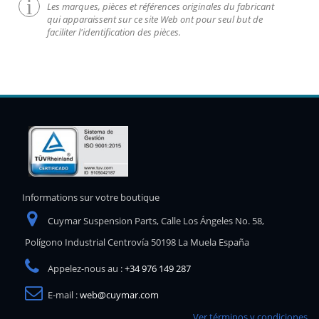
Les marques, pièces et références originales du fabricant
qui apparaissent sur ce site Web ont pour seul but de
faciliter l'identification des pièces.
Informations sur votre boutique
Cuymar Suspension Parts, Calle Los Ángeles No. 58,
Polígono Industrial Centrovía 50198 La Muela España
Appelez-nous au :
+34 976 149 287
E-mail :
web@cuymar.com
Ver términos y condiciones