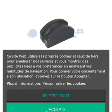
Ce site Web utilise ses propres cookies et ceux de tiers
Agrandir l'image
pour améliorer nos services et vous montrer des
publicités liées à vos préférences en analysant vos
habitudes de navigation. Pour donner votre consentement
à son utilisation, appuyez sur le bouton Accepter.
Référence Cuymar:
3307138
Plus d'informations
Personnaliser les cookies
Référence OEM:
3307138
REJETER TOUT
ALMOHADILLA 100 mm ABARCON C, EN V
J'ACCEPTE