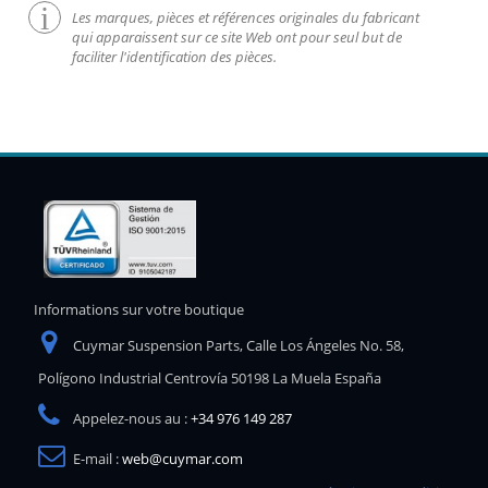
Les marques, pièces et références originales du fabricant
qui apparaissent sur ce site Web ont pour seul but de
faciliter l'identification des pièces.
Informations sur votre boutique
Cuymar Suspension Parts, Calle Los Ángeles No. 58,
Polígono Industrial Centrovía 50198 La Muela España
Appelez-nous au :
+34 976 149 287
E-mail :
web@cuymar.com