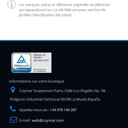
Les marques, pièces et références originales du fabricant
qui apparaissent sur ce site Web ont pour seul but de
faciliter l'identification des pièces.
Informations sur votre boutique
Cuymar Suspension Parts, Calle Los Ángeles No. 58,
Polígono Industrial Centrovía 50198 La Muela España
Appelez-nous au :
+34 976 149 287
E-mail :
web@cuymar.com