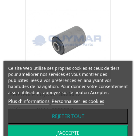
Ce site Web utilise ses propres cookies et ceux de tiers
Agrandir l'image
pour améliorer nos services et vous montrer des
publicités liées à vos préférences en analysant vos
habitudes de navigation. Pour donner votre consentement
à son utilisation, appuyez sur le bouton Accepter.
Référence Cuymar:
3825017
Plus d'informations
Personnaliser les cookies
Référence OEM:
3825017
REJETER TOUT
SILENTBLOCK 16x46x65x75 (ADAPTABLE A FORD T)
J'ACCEPTE