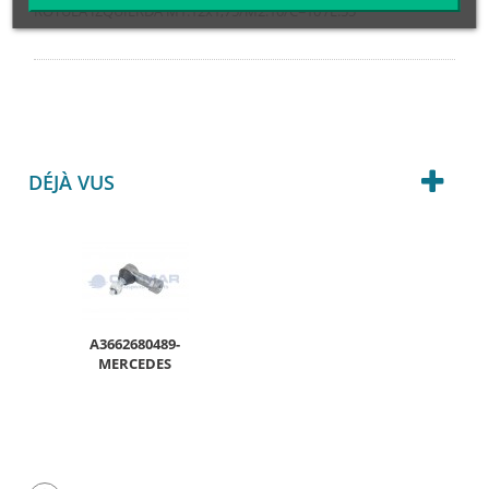
RÓTULA IZQUIERDA M1:12x1,75/M2:10/C=10 /L:55
DÉJÀ VUS
A3662680489-
MERCEDES