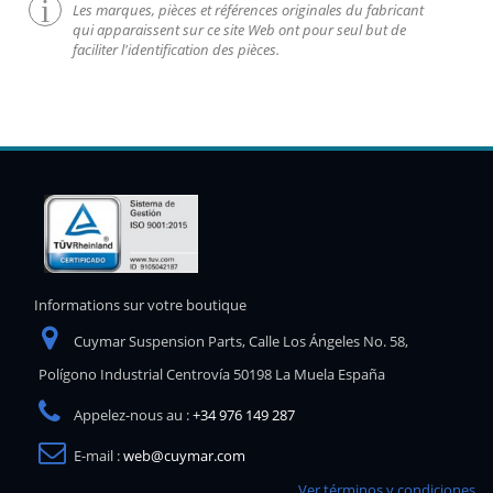
Les marques, pièces et références originales du fabricant
qui apparaissent sur ce site Web ont pour seul but de
faciliter l'identification des pièces.
Informations sur votre boutique
Cuymar Suspension Parts, Calle Los Ángeles No. 58,
Polígono Industrial Centrovía 50198 La Muela España
Appelez-nous au :
+34 976 149 287
E-mail :
web@cuymar.com
Ver términos y condiciones