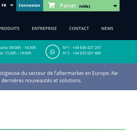
Panier
FR
Connexion
(vide)
PRODUITS
ENTREPRISE
CONTACT
NEWS
na: 09:00h - 14:30h
Nº1 - +34 636 427 247
e: 15:30h - 19:00h
Nº2 - +34 635 601 460
tigieuse du secteur de l’aftermarket en Europe. Ne
 dernières nouveautés et solutions.