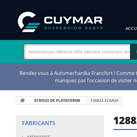
ACCU
Rendez-vous à Automechanika Francfort ! Comme tou
manquez pas l’occasion de visiter 
ÉCROUS DE PLATEFORME
128823-SCANIA
1288
FABRICANTS