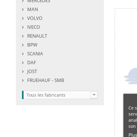
MERCEDES
MAN
VOLVO
IVECO
RENAULT
BPW
SCANIA
DAF
JOST
FRUEHAUF - SMB
Tous les fabricants
Ce s
serv
anal
son 
Plu