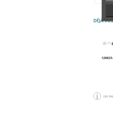
DÉJÀ VU
128823
Les mar