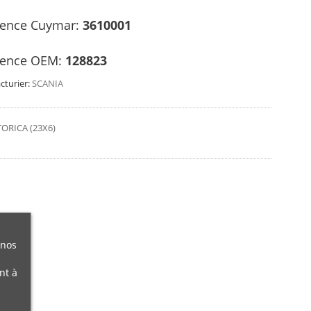
rence Cuymar:
3610001
rence OEM:
128823
turier:
SCANIA
TORICA (23X6)
 nos
nt à