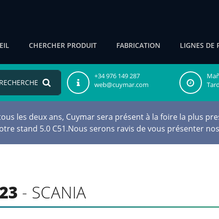
EIL
CHERCHER PRODUIT
FABRICATION
LIGNES DE 
+34 976 149 287
Maña
RECHERCHE
web@cuymar.com
Tard
s les deux ans, Cuymar sera présent à la foire la plus pres
notre stand 5.0 C51.Nous serons ravis de vous présenter nos
23
- SCANIA