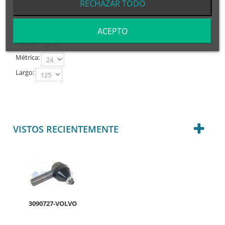
RECHAZAR TODO
RÓTULA DERECHA- M1:30x1,5/M2:20/ C=28,6 / L=120
ACEPTO
Ancho:
Métrica:
Largo:
VISTOS RECIENTEMENTE
3090727-VOLVO