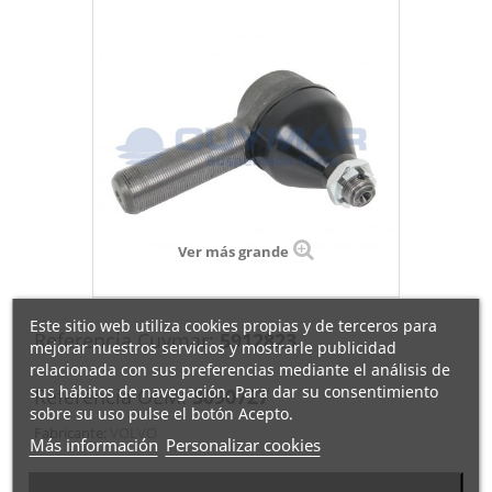
Ver más grande
Este sitio web utiliza cookies propias y de terceros para
Referencia Cuymar:
5912823
mejorar nuestros servicios y mostrarle publicidad
relacionada con sus preferencias mediante el análisis de
sus hábitos de navegación. Para dar su consentimiento
Referencia OEM:
3090727
sobre su uso pulse el botón Acepto.
Fabricante:
VOLVO
Más información
Personalizar cookies