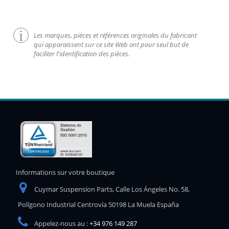
Les marques, pièces et références originales du fabricant
qui apparaissent sur ce site Web ont pour seul but de
faciliter l'identification des pièces.
Informations sur votre boutique
Cuymar Suspension Parts, Calle Los Ángeles No. 58,
Polígono Industrial Centrovía 50198 La Muela España
Appelez-nous au :
+34 976 149 287