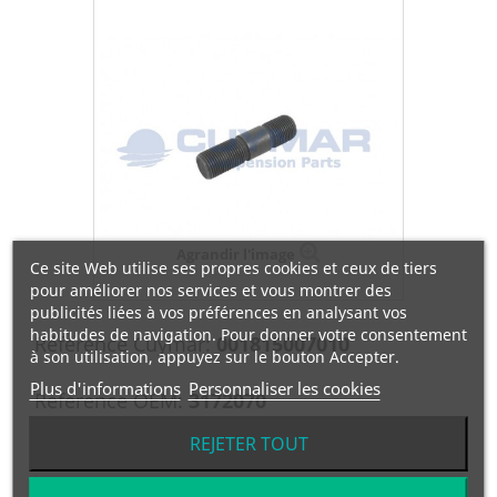
Agrandir l'image
Ce site Web utilise ses propres cookies et ceux de tiers
pour améliorer nos services et vous montrer des
publicités liées à vos préférences en analysant vos
habitudes de navigation. Pour donner votre consentement
Référence Cuymar:
001815007010
à son utilisation, appuyez sur le bouton Accepter.
Plus d'informations
Personnaliser les cookies
Référence OEM:
3172070
Manufacturier:
VOLVO
REJETER TOUT