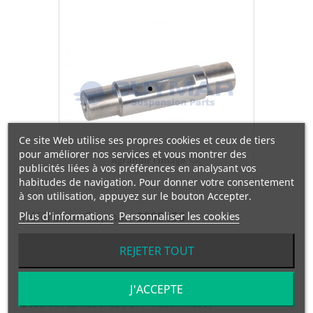
Ce site Web utilise ses propres cookies et ceux de tiers
pour améliorer nos services et vous montrer des
Agrandir l'image
publicités liées à vos préférences en analysant vos
habitudes de navigation. Pour donner votre consentement
à son utilisation, appuyez sur le bouton Accepter.
Référence Cuymar:
0205136
Plus d'informations
Personnaliser les cookies
REJETER TOUT
Référence OEM:
0205136
J'ACCEPTE
BULON 30-35x152 BALL (ADAPTABLE A IVECO)