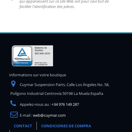
qui apparaissent sur ce site Web ont pour seul but de
faciliter l'identification des pièces.
Informations sur votre boutique
Cuymar Suspension Parts, Calle Los Ángeles No. 58,
Polígono Industrial Centrovía 50198 La Muela España
Appelez-nous au :
+34 976 149 287
E-mail :
web@cuymar.com
CONTACT
CONDICIONES DE COMPRA