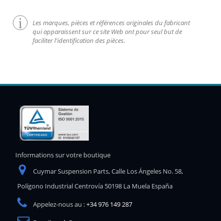
Les marques, pièces et références originales du fabricant
qui apparaissent sur ce site Web ont pour seul but de
faciliter l'identification des pièces.
Informations sur votre boutique
Cuymar Suspension Parts, Calle Los Ángeles No. 58,
Polígono Industrial Centrovía 50198 La Muela España
Appelez-nous au :
+34 976 149 287