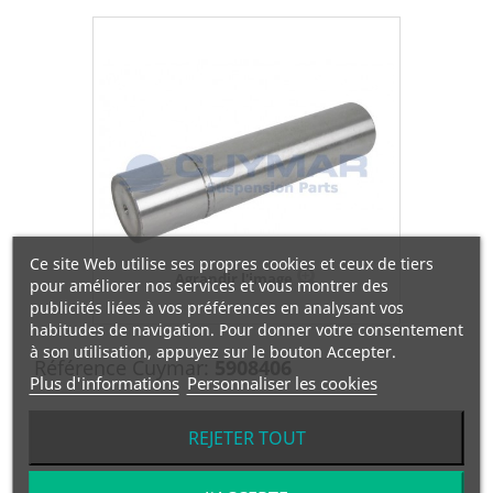
Ce site Web utilise ses propres cookies et ceux de tiers
Agrandir l'image
pour améliorer nos services et vous montrer des
publicités liées à vos préférences en analysant vos
habitudes de navigation. Pour donner votre consentement
à son utilisation, appuyez sur le bouton Accepter.
Référence Cuymar:
5908406
Plus d'informations
Personnaliser les cookies
Référence OEM:
9733320406
REJETER TOUT
Manufacturier:
MERCEDES