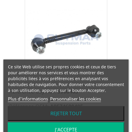
Ce site Web utilise ses propres cookies et ceux de tiers
Agrandir l'image
pour améliorer nos services et vous montrer des
publicités liées à vos préférences en analysant vos
habitudes de navigation. Pour donner votre consentement
à son utilisation, appuyez sur le bouton Accepter.
Référence Cuymar:
5908405
Plus d'informations
Personnaliser les cookies
Référence OEM:
A9574600405
REJETER TOUT
Manufacturier:
MERCEDES
J'ACCEPTE