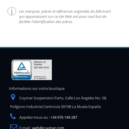
Les marques, pièces et références originales du fabricant
qui apparaissent sur ce site Web ont pour seul but de
faciliter l'identification des pièces.
Informations sur votre boutique
Cuymar Suspension Parts, Calle Los Ángeles No. 58,
Polígono Industrial Centrovía 50198 La Muela España
Appelez-nous au :
+34 976 149 287
E-mail :
web@cuymar.com