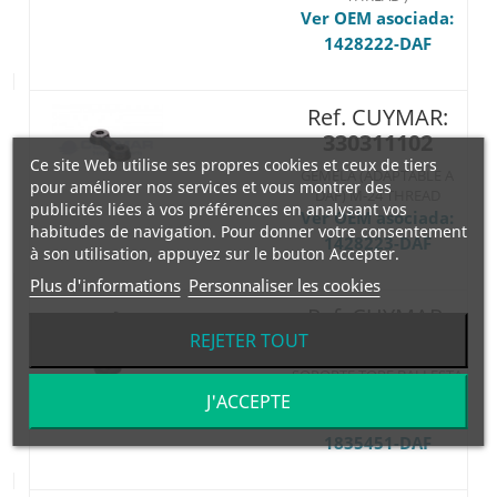
Ver OEM asociada:
1428222-DAF
Ref. CUYMAR:
330311102
Ce site Web utilise ses propres cookies et ceux de tiers
GEMELA (ADAPTABLE A
pour améliorer nos services et vous montrer des
DAF) M-24 THREAD
publicités liées à vos préférences en analysant vos
Ver OEM asociada:
habitudes de navigation. Pour donner votre consentement
1428223-DAF
à son utilisation, appuyez sur le bouton Accepter.
Plus d'informations
Personnaliser les cookies
Ref. CUYMAR:
4803451
REJETER TOUT
SOPORTE TOPE BALLESTA
80x80 ø14
J'ACCEPTE
Ver OEM asociada:
1835451-DAF