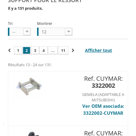
SUPPORT POUR LE RESSORT
Il y a 131 produits.
Tri
Montrer
--
12
Afficher tout
1
2
3
4
...
11
Résultats 13 - 24 sur 131.
Ref. CUYMAR:
3322002
GEMELA (ADAPTABLE A
MITSUBISHI)
Ver OEM asociada:
3322002-CUYMAR
Ref. CUYMAR: