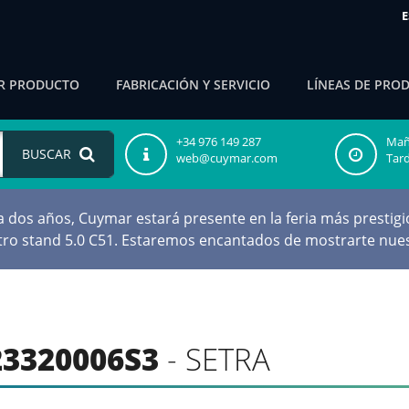
E
R PRODUCTO
FABRICACIÓN Y SERVICIO
LÍNEAS DE PRO
+34 976 149 287
Maña
BUSCAR
web@cuymar.com
Tard
os años, Cuymar estará presente en la feria más prestigio
stro stand 5.0 C51. Estaremos encantados de mostrarte nues
3320006S3
- SETRA