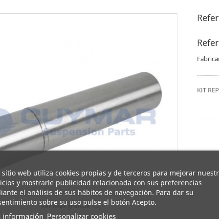
Refe
Refe
Fabrica
KIT R
 sitio web utiliza cookies propias y de terceros para mejorar nuest
icios y mostrarle publicidad relacionada con sus preferencias
ante el análisis de sus hábitos de navegación. Para dar su
entimiento sobre su uso pulse el botón Acepto.
Ver más grande
 información
Personalizar cookies