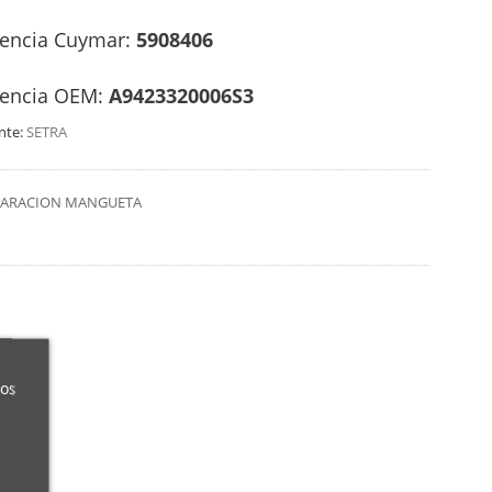
rencia Cuymar:
5908406
rencia OEM:
A9423320006S3
nte:
SETRA
EPARACION MANGUETA
ros