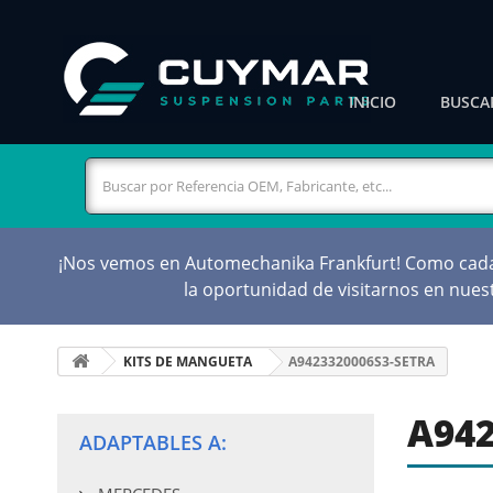
INICIO
BUSCA
¡Nos vemos en Automechanika Frankfurt! Como cada d
la oportunidad de visitarnos en nue
KITS DE MANGUETA
A9423320006S3-SETRA
A942
ADAPTABLES A: