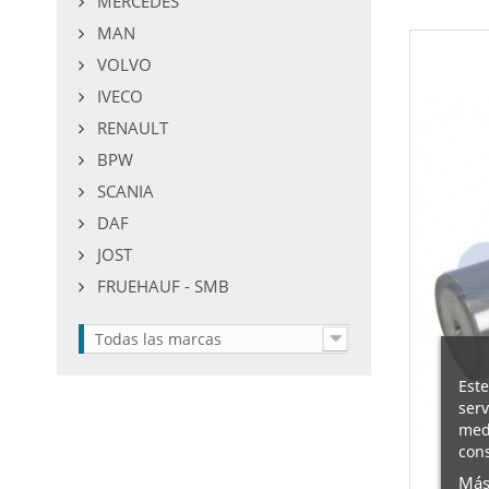
MERCEDES
MAN
VOLVO
IVECO
RENAULT
BPW
SCANIA
DAF
JOST
FRUEHAUF - SMB
Todas las marcas
Este
serv
medi
cons
Más