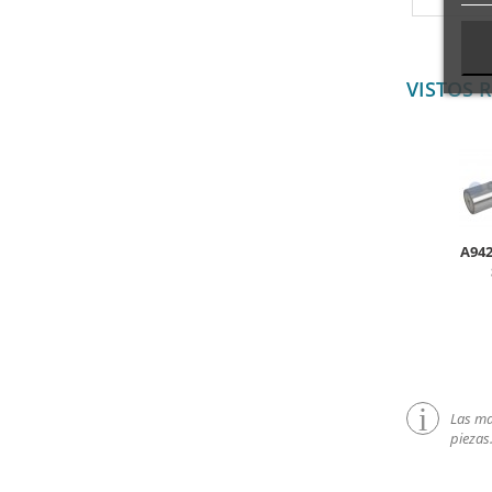
VISTOS 
A942
Las mar
piezas