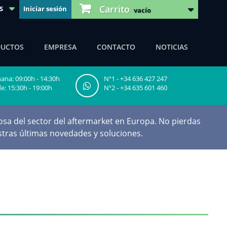
Carrito
S
Iniciar sesión
vacío
DUCTOS
EMPRESA
CONTACTO
NOTICIAS
na: 09:00h - 14:30h
Nº1 - +34 636 427 247
e: 15:30h - 19:00h
Nº2 - +34 635 601 460
sa del sector del aftermarket en Europa. No pierdas
tras últimas novedades y soluciones.