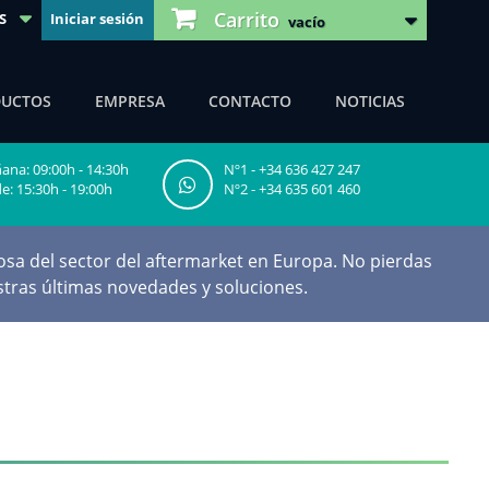
Carrito
S
Iniciar sesión
vacío
DUCTOS
EMPRESA
CONTACTO
NOTICIAS
na: 09:00h - 14:30h
Nº1 - +34 636 427 247
e: 15:30h - 19:00h
Nº2 - +34 635 601 460
sa del sector del aftermarket en Europa. No pierdas
tras últimas novedades y soluciones.