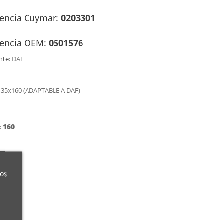
rencia Cuymar:
0203301
rencia OEM:
0501576
nte:
DAF
35x160 (ADAPTABLE A DAF)
160
:
ros