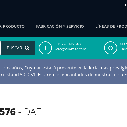
E
R PRODUCTO
FABRICACIÓN Y SERVICIO
LÍNEAS DE PRO
+34 976 149 287
Maña
BUSCAR
web@cuymar.com
Tard
os años, Cuymar estará presente en la feria más prestigio
stro stand 5.0 C51. Estaremos encantados de mostrarte nues
576
- DAF