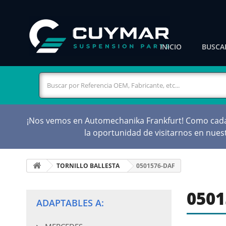
INICIO
BUSCA
¡Nos vemos en Automechanika Frankfurt! Como cada d
la oportunidad de visitarnos en nue
TORNILLO BALLESTA
0501576-DAF
0501
ADAPTABLES A: