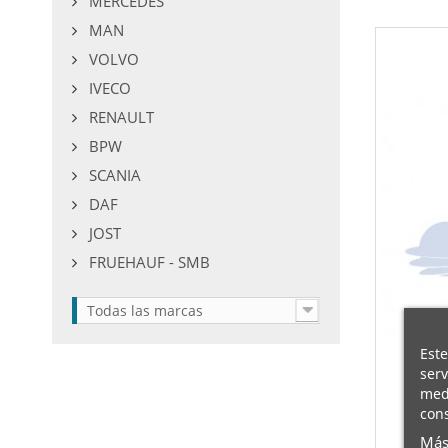
MERCEDES
MAN
VOLVO
IVECO
RENAULT
BPW
SCANIA
DAF
JOST
FRUEHAUF - SMB
Todas las marcas
Este
serv
medi
cons
Más