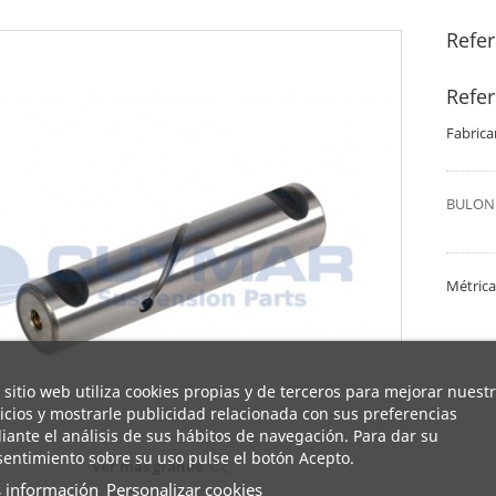
Refe
Refe
Fabrica
BULON 
Métrica
 sitio web utiliza cookies propias y de terceros para mejorar nuest
icios y mostrarle publicidad relacionada con sus preferencias
ante el análisis de sus hábitos de navegación. Para dar su
entimiento sobre su uso pulse el botón Acepto.
Ver más grande
 información
Personalizar cookies